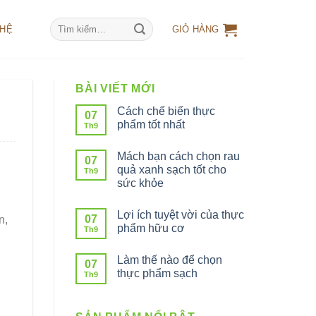
Tìm
 HỆ
GIỎ HÀNG
kiếm:
BÀI VIẾT MỚI
Cách chế biến thực
07
phẩm tốt nhất
Th9
Mách bạn cách chọn rau
07
quả xanh sạch tốt cho
Th9
sức khỏe
i
Lợi ích tuyệt vời của thực
07
n,
phẩm hữu cơ
Th9
Làm thế nào để chọn
07
thực phẩm sạch
Th9