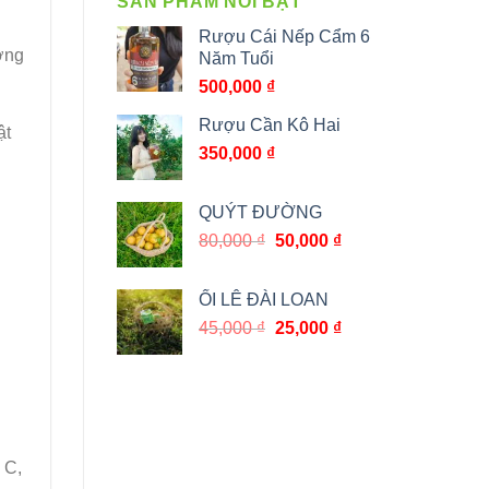
SẢN PHẨM NỔI BẬT
Rượu Cái Nếp Cẩm 6
ượng
Năm Tuổi
500,000
₫
Rượu Cần Kô Hai
ật
350,000
₫
QUÝT ĐƯỜNG
Giá
Giá
80,000
₫
50,000
₫
gốc
hiện
là:
tại
ỔI LÊ ĐÀI LOAN
80,000 ₫.
là:
Giá
Giá
45,000
₫
25,000
₫
50,000 ₫.
gốc
hiện
là:
tại
45,000 ₫.
là:
25,000 ₫.
 C,