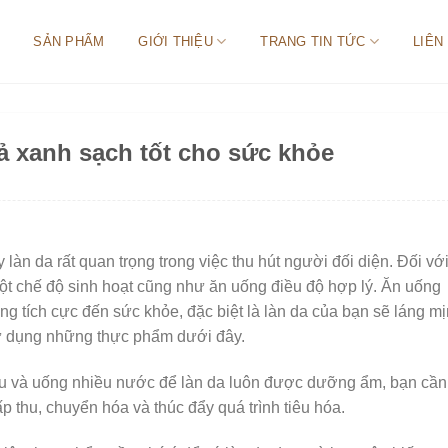
SẢN PHẨM
GIỚI THIỆU
TRANG TIN TỨC
LIÊN
 xanh sạch tốt cho sức khỏe
làn da rất quan trọng trong việc thu hút người đối diện. Đối vớ
một chế độ sinh hoạt cũng như ăn uống điều độ hợp lý. Ăn uống
ng tích cực đến sức khỏe, đặc biệt là làn da của bạn sẽ láng mị
ử dụng những thực phẩm dưới đây.
au và uống nhiều nước để làn da luôn được dưỡng ẩm, bạn cần
p thu, chuyển hóa và thúc đẩy quá trình tiêu hóa.