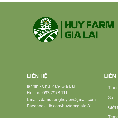
LIÊN HỆ
LIÊN
Ianhin - Chư Păh- Gia Lai
Tran
Hotline: 093 7978 111
Sản 
Email : damquanghuy.pr@gmail.com
Facebook : fb.com/huyfarmgialai81
Giới 
Trang