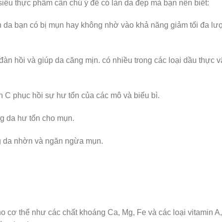
siêu thực phẩm cần chú ý để có làn da đẹp mà bạn nên biết:
ịnh da bạn có bị mụn hay không nhờ vào khả năng giảm tối đa l
 đàn hồi và giúp da căng mịn. có nhiều trong các loại dầu thực v
 C phục hồi sự hư tổn của các mô và biểu bì.
ạng da hư tổn cho mụn.
ng da nhờn và ngăn ngừa mụn.
o cơ thể như các chất khoáng Ca, Mg, Fe và các loại vitamin A,