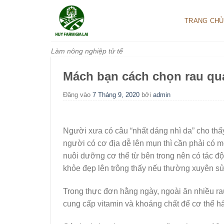
Bỏ
qua
TRANG CHỦ
nội
dung
Làm nông nghiệp tử tế
Mách bạn cách chọn rau quả
Đăng vào
7 Tháng 9, 2020
bởi
admin
Người xưa có câu “nhất dáng nhì da” cho thấy 
người có cơ địa dễ lên mụn thì cần phải có 
nuôi dưỡng cơ thể từ bên trong nên có tác độ
khỏe đẹp lên trông thấy nếu thường xuyên s
Trong thực đơn hằng ngày, ngoài ăn nhiều r
cung cấp vitamin và khoáng chất để cơ thể hấ