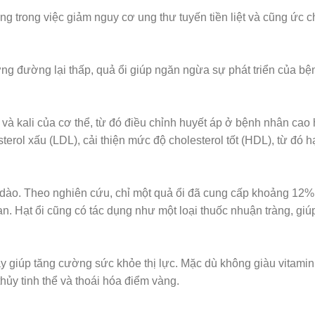
trong việc giảm nguy cơ ung thư tuyến tiền liệt và cũng ức chế
 đường lại thấp, quả ổi giúp ngăn ngừa sự phát triển của bện
i và kali của cơ thể, từ đó điều chỉnh huyết áp ở bệnh nhân cao
sterol xấu (LDL), cải thiện mức độ cholesterol tốt (HDL), từ đó
 dào. Theo nghiên cứu, chỉ một quả ổi đã cung cấp khoảng 12%
ạn. Hạt ổi cũng có tác dụng như một loại thuốc nhuận tràng, giú
cây giúp tăng cường sức khỏe thị lực. Mặc dù không giàu vitami
hủy tinh thể và thoái hóa điểm vàng.