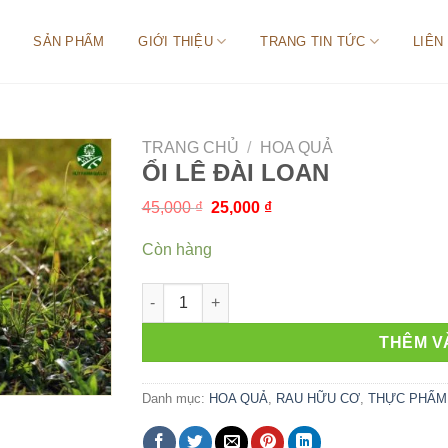
SẢN PHẨM
GIỚI THIỆU
TRANG TIN TỨC
LIÊN
TRANG CHỦ
/
HOA QUẢ
ỔI LÊ ĐÀI LOAN
Giá
Giá
45,000
₫
25,000
₫
gốc
hiện
là:
tại
Còn hàng
45,000 ₫.
là:
25,000 ₫.
ỔI LÊ ĐÀI LOAN số lượng
THÊM V
Danh mục:
HOA QUẢ
,
RAU HỮU CƠ
,
THỰC PHẨM