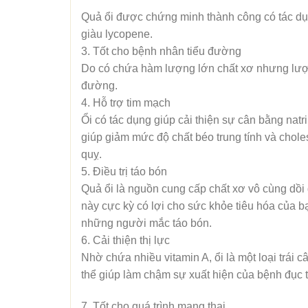
Quả ổi được chứng minh thành công có tác dụng 
giàu lycopene.
3. Tốt cho bệnh nhân tiểu đường
Do có chứa hàm lượng lớn chất xơ nhưng lượng
đường.
4. Hỗ trợ tim mạch
Ổi có tác dụng giúp cải thiện sự cân bằng natr
giúp giảm mức độ chất béo trung tính và chole
quỵ.
5. Điều trị táo bón
Quả ổi là nguồn cung cấp chất xơ vô cùng dồi
này cực kỳ có lợi cho sức khỏe tiêu hóa của b
những người mắc táo bón.
6. Cải thiện thị lực
Nhờ chứa nhiều vitamin A, ổi là một loại trái 
thể giúp làm chậm sự xuất hiện của bệnh đục t
7. Tốt cho quá trình mang thai