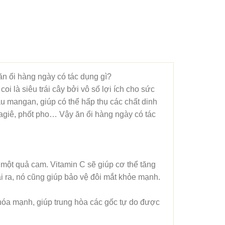
ăn ổi hàng ngày có tác dụng gì?
i là siêu trái cây bởi vô số lợi ích cho sức
àu mangan, giúp có thể hấp thụ các chất dinh
magiê, phốt pho… Vậy ăn ổi hàng ngày có tác
i một quả cam. Vitamin C sẽ giúp cơ thể tăng
 ra, nó cũng giúp bảo vệ đôi mắt khỏe mạnh.
hóa mạnh, giúp trung hòa các gốc tự do được