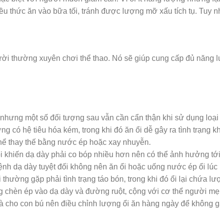
u thức ăn vào bữa tối, tránh được lượng mỡ xấu tích tụ. Tuy nh
gười thường xuyên chơi thể thao. Nó sẽ giúp cung cấp đủ năng l
 nhưng một số đối tượng sau vẫn cần cẩn thận khi sử dụng loại 
có hệ tiêu hóa kém, trong khi đó ăn ổi dễ gây ra tình trạng khó
thể thay thế bằng nước ép hoặc xay nhuyễn.
ổi khiến dạ dày phải co bóp nhiều hơn nên có thể ảnh hưởng t
ệnh dạ dày tuyệt đối không nên ăn ổi hoặc uống nước ép ổi lúc
 thường gặp phải tình trạng táo bón, trong khi đó ổi lại chứa lư
àng chèn ép vào dạ dày và đường ruột, cộng với cơ thể người mẹ 
i và cho con bú nên điều chỉnh lượng ổi ăn hàng ngày để không g