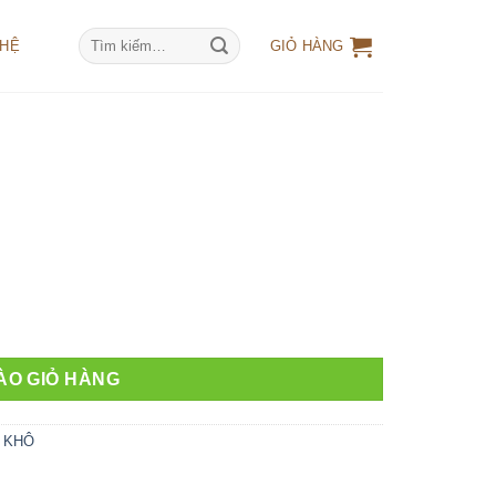
Tìm
 HỆ
GIỎ HÀNG
kiếm:
ÀO GIỎ HÀNG
 KHÔ