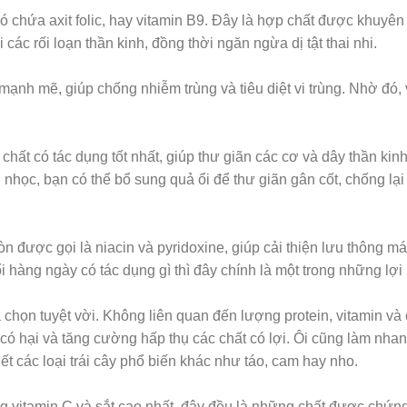
có chứa axit folic, hay vitamin B9. Đây là hợp chất được khuyên
 các rối loạn thần kinh, đồng thời ngăn ngừa dị tật thai nhi.
ạnh mẽ, giúp chống nhiễm trùng và tiêu diệt vi trùng. Nhờ đó, v
chất có tác dụng tốt nhất, giúp thư giãn các cơ và dây thần kinh
 nhọc, bạn có thể bổ sung quả ổi để thư giãn gân cốt, chống l
n được gọi là niacin và pyridoxine, giúp cải thiện lưu thông m
hàng ngày có tác dụng gì thì đây chính là một trong những lợi í
chọn tuyệt vời. Không liên quan đến lượng protein, vitamin và
o có hại và tăng cường hấp thụ các chất có lợi. Ôi cũng làm nh
 các loại trái cây phổ biến khác như táo, cam hay nho.
g vitamin C và sắt cao nhất, đây đều là những chất được chứ