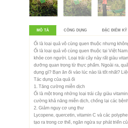
MÔ TẢ
CÔNG DỤNG
ĐẶC ĐIỂM KỸ
Ổi là loại quả vô cùng quen thuộc nhưng không
Ổi là loại quả vô cùng quen thuộc tại Việt Nam
khỏe con người. Loại trái cây này rất giàu vit
dưỡng quan trọng từ thực phẩm. Ngoài ra, quả 
dụng gì? Bạn ăn ổi vào lúc nào là tốt nhất? Liệ
Tác dụng của quả ổi
1. Tăng cường miễn dịch
Ổi là một trong những loại trái cây giàu vitam
cường khả năng miễn dịch, chống lại các bện
2. Giảm nguy cơ ung thư
Lycopene, quercetin, vitamin C và các polyph
tạo ra trong cơ thể, ngăn ngừa sự phát triển củ