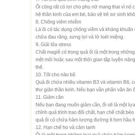
Ổi cũng rất có lợi cho phụ nữ mang thai vì nó 
hệ thần kinh của em bé, bảo vệ trẻ sơ sinh khỏi
8. Chống viêm nhiễm
Lá ổi có tác dụng chống viêm và kháng khuẩn m
chữa đau răng, sưng lợi và lở loét miệng.
9. Giải tỏa stress
Chất magiê có trong quả ổi là một trong những 
mệt mỏi hoặc sau một thời gian tập luyện nặng
thể.
10. Tốt cho não bộ
Quả ổi chứa nhiều vitamin B3 và vitamin B6, cò
thư giãn thần kinh. Nếu bạn vẫn phân vân ăn ổi 
11. Giảm cân
Nếu bạn đang muốn giảm cân, ổi sẽ là một lựa 
chỉnh quá trình trao đổi chất, hạn chế chất bé
quả ổi có chứa hàm lượng đường ít hơn hầu hết
12. Hạn chế ho và cảm lạnh
Ổi là một trong những loại quả chứa hàm lượn