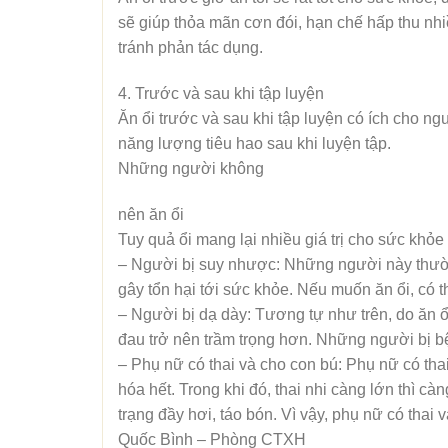
sẽ giúp thỏa mãn cơn đói, hạn chế hấp thu nhiề
tránh phản tác dụng.
4. Trước và sau khi tập luyện
Ăn ổi trước và sau khi tập luyện có ích cho n
năng lượng tiêu hao sau khi luyện tập.
Những người không
nên ăn ổi
Tuy quả ổi mang lại nhiều giá trị cho sức khỏe
– Người bị suy nhược: Những người này thường 
gây tổn hại tới sức khỏe. Nếu muốn ăn ổi, có 
– Người bị dạ dày: Tương tự như trên, do ăn 
đau trở nên trầm trọng hơn. Những người bị b
– Phụ nữ có thai và cho con bú: Phụ nữ có thai
hóa hết. Trong khi đó, thai nhi càng lớn thì c
trạng đầy hơi, táo bón. Vì vậy, phụ nữ có tha
Quốc Bình – Phòng CTXH