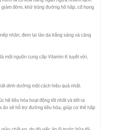
giúp giảm đờm, khử trùng đường hô hấp, cổ họng
 nếp nhăn, đem lại làn da trắng sáng và căng
 là một nguồn cung cấp Vitamin K tuyệt vời,
 chất dinh dưỡng một cách hiệu quả nhất.
 hệ tiêu hóa hoạt động tốt nhất và tiết ra
a ăn sẽ hỗ trợ đường tiêu hóa, giúp cơ thể hấp
 giàu chất xơ, do đó việc ăn ổi trước bữa tối