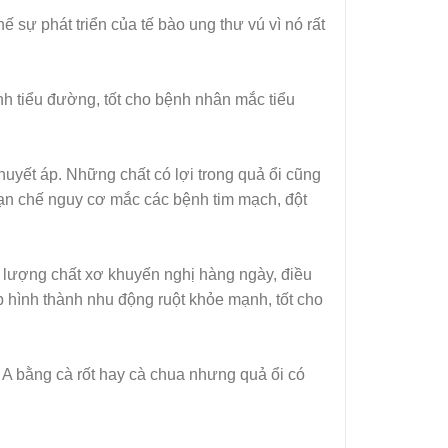
 sự phát triển của tế bào ung thư vú vì nó rất
h tiểu đường, tốt cho bệnh nhân mắc tiểu
 huyết áp. Những chất có lợi trong quả ổi cũng
 hạn chế nguy cơ mắc các bệnh tim mạch, đột
 lượng chất xơ khuyến nghị hàng ngày, điều
p hình thành nhu động ruột khỏe mạnh, tốt cho
n A bằng cà rốt hay cà chua nhưng quả ổi có