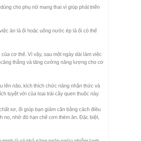
 dùng cho phụ nữ mang thai vì giúp phát triển
iệc ăn lá ổi hoặc uống nước ép lá ổi có thể
 của cơ thể. Vì vậy, sau một ngày dài làm việc
ại căng thẳng và tăng cường năng lượng cho cơ
áu lên não, kích thích chức năng nhận thức và
ch tuyệt vời của loại trái cây quen thuộc này.
 chất xơ, ổi giúp bạn giảm cân bằng cách điều
anh no, nhờ đó hạn chế cơn thèm ăn. Đặc biệt,
ng minh là có khả năng ngăn ngừa nhiễm lạnh