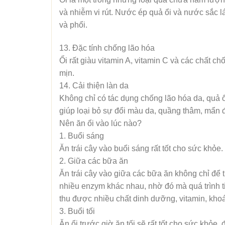
và nhiễm vi rút. Nước ép quả ổi và nước sắc lá
và phổi.
13. Đặc tính chống lão hóa
Ổi rất giàu vitamin A, vitamin C và các chất 
mịn.
14. Cải thiện làn da
Không chỉ có tác dụng chống lão hóa da, quả ổi
giúp loại bỏ sự đổi màu da, quầng thâm, mẩn 
Nên ăn ổi vào lúc nào?
1. Buổi sáng
Ăn trái cây vào buổi sáng rất tốt cho sức khỏe
2. Giữa các bữa ăn
Ăn trái cây vào giữa các bữa ăn không chỉ để t
nhiều enzym khác nhau, nhờ đó mà quá trình ti
thu được nhiều chất dinh dưỡng, vitamin, khoá
3. Buổi tối
Ăn ổi trước giờ ăn tối sẽ rất tốt cho sức khỏe,