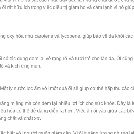
 ổi rất hữu ích trong việc điều trị giảm ho và cảm lạnh vì nó 
chống oxy hóa như carotene và lycopene, giúp bảo vệ da khỏi các
 có tác dụng đem lại vẻ rạng rỡ và tươi trẻ cho làn da. Ổi cũng
đỏ và kích ứng mụn.
. Một ly nước lọc ấm với một quả ổi sẽ giúp cơ thể hấp thu các
ráng miệng mà còn đem lại nhiều lợi ích cho sức khỏe. Đây là lúc
êu hóa có thể dễ dàng diễn ra hơn. Việc ăn ổi vào giữa các bữ
ng chất và chất xơ.
 đặc biệt với người muốn giảm cân. Vì ổi ít năng lượng nhưng lại