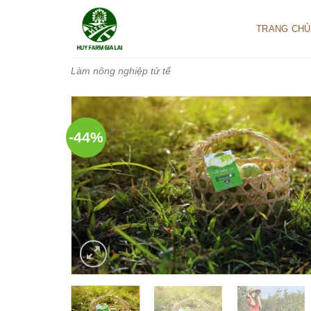
Bỏ
qua
TRANG CHỦ
nội
dung
Làm nông nghiệp tử tế
-44%