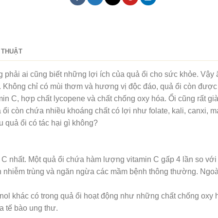
 THUẬT
 phải ai cũng biết những lợi ích của quả ổi cho sức khỏe. Vậy 
. Không chỉ có mùi thơm và hương vị độc đáo, quả ổi còn được co
amin C, hợp chất lycopene và chất chống oxy hóa. Ổi cũng rất gi
ổi còn chứa nhiều khoáng chất có lợi như folate, kali, canxi, 
u quả ổi có tác hại gì không?
in C nhất. Một quả ổi chứa hàm lượng vitamin C gấp 4 lần so vớ
h nhiễm trùng và ngăn ngừa các mầm bệnh thông thường. Ngoài
enol khác có trong quả ổi hoạt động như những chất chống oxy 
a tế bào ung thư.