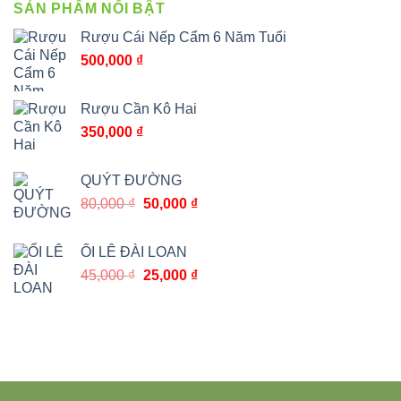
SẢN PHẨM NỔI BẬT
Rượu Cái Nếp Cẩm 6 Năm Tuổi
500,000
₫
Rượu Cần Kô Hai
350,000
₫
QUÝT ĐƯỜNG
Giá
Giá
80,000
₫
50,000
₫
gốc
hiện
là:
tại
ỔI LÊ ĐÀI LOAN
80,000 ₫.
là:
Giá
Giá
45,000
₫
25,000
₫
50,000 ₫.
gốc
hiện
là:
tại
45,000 ₫.
là:
25,000 ₫.